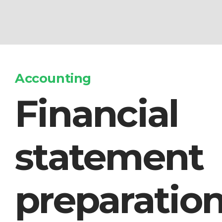
Passer
au
Accounting
contenu
Financial
statement
preparatio