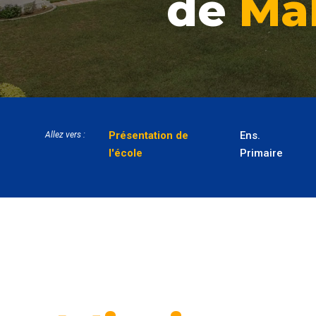
de
Ma
Présentation de
Ens.
Allez vers :
l'école
Primaire