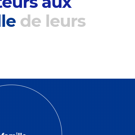
eurs aux
lle
de leurs