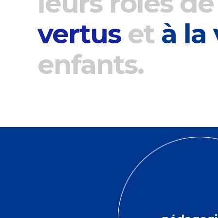
leurs rôles d
vertus
et
à la
enfants.