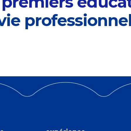
e
premiers éducat
 vie professionne