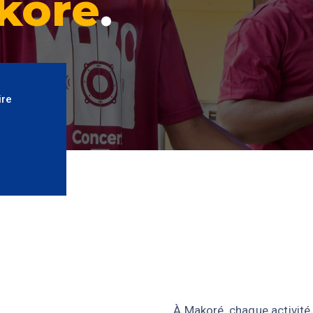
koré
.
ire
À Makoré, chaque activité 