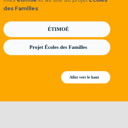
filles
étimoé
et au site du projet
Écoles
des Familles
ÉTIMOÉ
Projet Écoles des Familles
Allez vers le haut