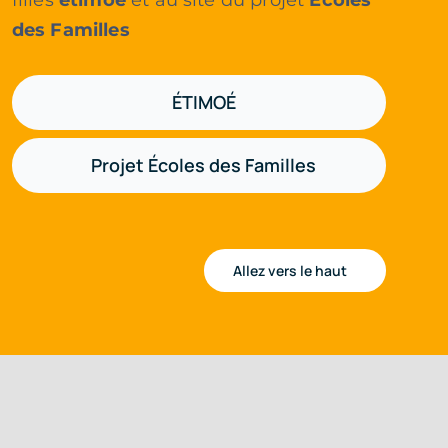
filles
étimoé
et au site du projet
Écoles
des Familles
ÉTIMOÉ
Projet Écoles des Familles
Allez vers le haut