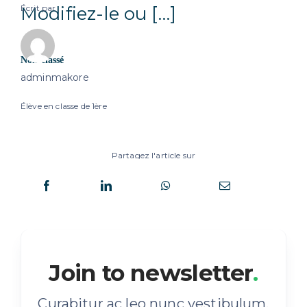
Écrit par
Modifiez-le ou […]
Non classé
adminmakore
Élève en classe de 1ère
Partagez l'article sur
Bienvenue sur WordPress. Ceci est votre
premier article. Modifiez-le ou supprimez-
le, puis commencez à écrire !
Join to newsletter
.
Curabitur ac leo nunc vestibulum.