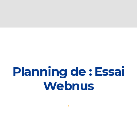
Passer
au
contenu
Planning de : Essai
Webnus