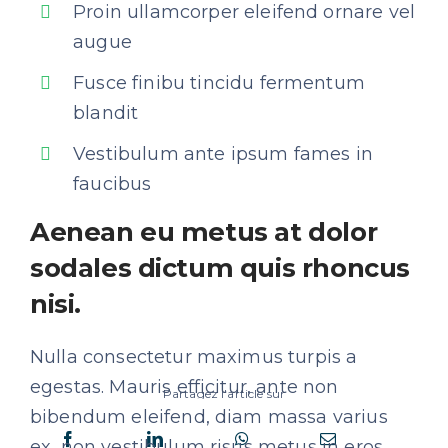
Proin ullamcorper eleifend ornare vel
augue
Fusce finibu tincidu fermentum
blandit
Vestibulum ante ipsum fames in
faucibus
Aenean eu metus at dolor
sodales dictum quis rhoncus
nisi.
Nulla consectetur maximus turpis a
egestas. Mauris efficitur, ante non
Partagez l'article sur
bibendum eleifend, diam massa varius
ex, non vestibulum risus metus in eros.