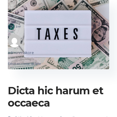
Écrit par
adminmakore
Élève en classe de 1ère
Dicta hic harum et
occaeca