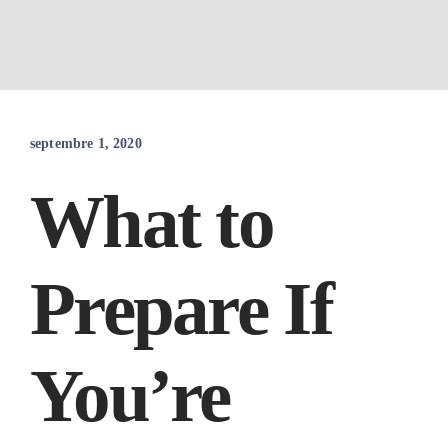
Passer
au
septembre 1, 2020
contenu
What to
Prepare If
You’re